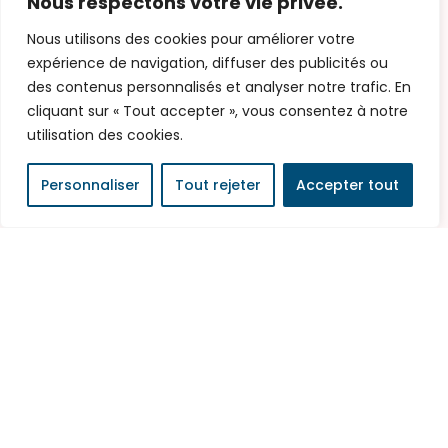
Nous respectons votre vie privée.
respire et évolue avec le temps. C’est
Nous utilisons des cookies pour améliorer votre
ce qui en fait tout son charme, mais
expérience de navigation, diffuser des publicités ou
aussi...
des contenus personnalisés et analyser notre trafic. En
LIRE PLUS
cliquant sur « Tout accepter », vous consentez à notre
utilisation des cookies.
Personnaliser
Tout rejeter
Accepter tout
L’art de façonner le bois,
entre tradition et modernité
Travailler le bois est un art qui exige à
la fois patience, précision et passion.
Chaque pièce de bois, avec ses...
LIRE PLUS