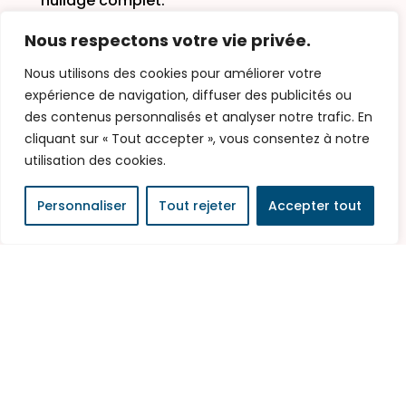
huilage complet.
Nous respectons votre vie privée.
Bois de fil
Nettoyer à l’éponge humide et savon doux
Nous utilisons des cookies pour améliorer votre
expérience de navigation, diffuser des publicités ou
après chaque usage.
des contenus personnalisés et analyser notre trafic. En
Sécher à plat ou debout, indifféremment.
cliquant sur « Tout accepter », vous consentez à notre
Huiler tous les 2 à 3 mois, l’huile pénètre
utilisation des cookies.
moins profondément.
En cas de tâche persistante, frotter avec
Personnaliser
Tout rejeter
Accepter tout
du gros sel + citron, rincer, sécher, ré-huiler.
Erreurs fréquentes à
éviter
Mettre une planche bois de bout au lave-
vaisselle : les blocs collés se décollent en
quelques cycles.
Utiliser une huile d’olive, de tournesol ou