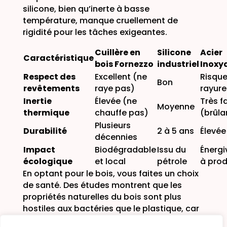
silicone, bien qu’inerte à basse
température, manque cruellement de
rigidité pour les tâches exigeantes.
Cuillère en
Silicone
Acier
Caractéristique
bois Fornezzo
industriel
Inoxy
Respect des
Excellent (ne
Risque
Bon
revêtements
raye pas)
rayure
Inertie
Élevée (ne
Très f
Moyenne
thermique
chauffe pas)
(brûla
Plusieurs
Durabilité
2 à 5 ans
Élevée
décennies
Impact
Biodégradable
Issu du
Énergi
écologique
et local
pétrole
à prod
En optant pour le bois, vous faites un choix
de santé. Des études montrent que les
propriétés naturelles du bois sont plus
hostiles aux bactéries que le plastique, car
le bois absorbe l’humidité et emprisonne