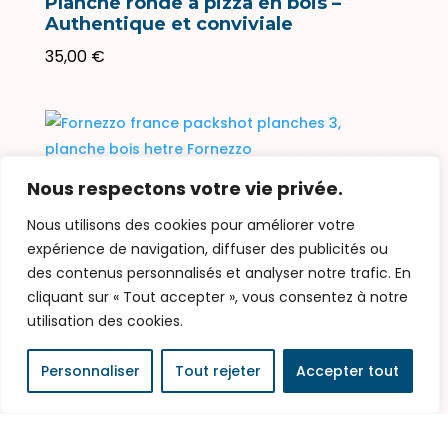
Planche ronde à pizza en bois –
Authentique et conviviale
35,00
€
Nous respectons votre vie privée.
SIMONE Planche à découper /
présentoir en bois – Forme originale
Nous utilisons des cookies pour améliorer votre
et artisanale
expérience de navigation, diffuser des publicités ou
32,00
€
des contenus personnalisés et analyser notre trafic. En
cliquant sur « Tout accepter », vous consentez à notre
utilisation des cookies.
Personnaliser
Tout rejeter
Accepter tout
VOSGIENNE / Planche à découper OU
Présentoir en HETRE – Naturel de
l’Artisanat Française