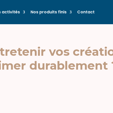
 activités
Nos produits finis
Contact
etenir vos créatio
limer durablement 