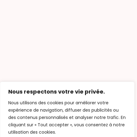
Nous respectons votre vie privée.
Un approvisionnement
Nous utilisons des cookies pour améliorer votre
local et responsable
expérience de navigation, diffuser des publicités ou
des contenus personnalisés et analyser notre trafic. En
FORNEZZO FRANCE
s’engage dans une
cliquant sur « Tout accepter », vous consentez à notre
démarche
écologique
du choix de la
utilisation des cookies.