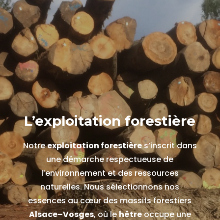
L’exploitation forestière
Notre
exploitation forestière
s’inscrit dans
une démarche respectueuse de
l’environnement et des ressources
naturelles. Nous sélectionnons nos
essences au cœur des massifs forestiers
Alsace–Vosges
, où le
hêtre
occupe une