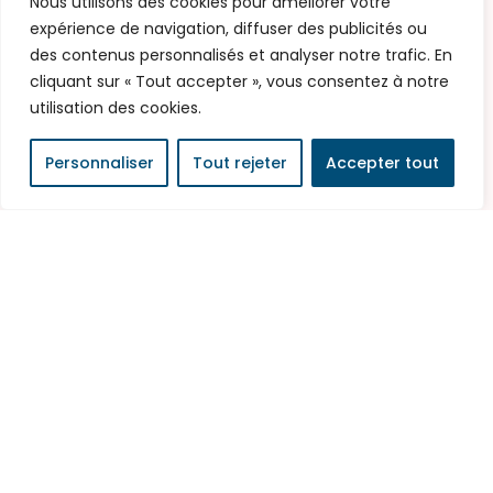
Calage et bois d’emballage :
Nous utilisons des cookies pour améliorer votre
expérience de navigation, diffuser des publicités ou
Frais de sciage
des contenus personnalisés et analyser notre trafic. En
Certification PEFC sur demande
cliquant sur « Tout accepter », vous consentez à notre
Traitement NIMP15 sur demande
utilisation des cookies.
Destination : Industrie
Personnaliser
Tout rejeter
Accepter tout
Légales
Mentions légales
Politique de confidentialité