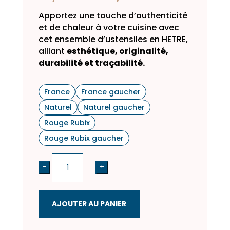
de
Apportez une touche d’authenticité
prix :
et de chaleur à votre cuisine avec
38,00 €
cet ensemble d’ustensiles en HETRE,
à
alliant
esthétique, originalité,
49,00 €
durabilité et traçabilité.
France
France gaucher
Naturel
Naturel gaucher
Rouge Rubix
Rouge Rubix gaucher
quantité
-
+
de
LOT
2
AJOUTER AU PANIER
-
Ensemble
d’ustensiles