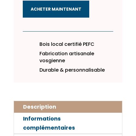
de
ACHETER MAINTENANT
cuisine
en
bois
–
Naturel
Bois local certifié PEFC
de
Fabrication artisanale
l’Artisanat
vosgienne
Française
Durable & personnalisable
Description
Informations
complémentaires