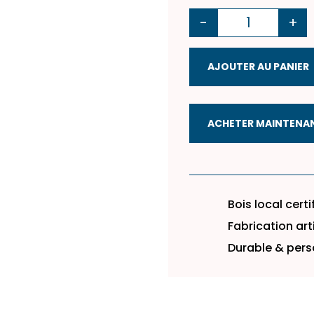
-
+
quantité de LOT 1 - En
AJOUTER AU PANIER
ACHETER MAINTENA
Bois local certi
Fabrication ar
Durable & pers