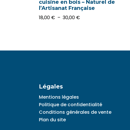
cuisine en bois – Naturel de
l’Artisanat Française
Plage
18,00
€
–
30,00
€
de
prix :
18,00 €
à
30,00 €
Légales
Mentions légales
Politique de confidentialité
Conditions générales de vente
Plan du site