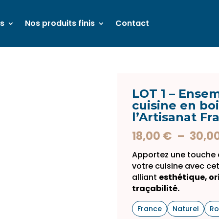
és
Nos produits finis
Contact
LOT 1 – Ensem
cuisine en boi
l’Artisanat Fr
18,00
€
–
30,0
Apportez une touche d
votre cuisine avec ce
alliant
esthétique, ori
traçabilité.
France
Naturel
Ro