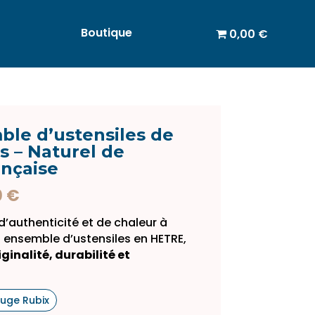
Boutique
0,00 €
ble d’ustensiles de
s – Naturel de
ançaise
Plage
0
€
de
’authenticité et de chaleur à
prix :
t ensemble d’ustensiles en HETRE,
18,00 €
ginalité, durabilité et
à
30,00 €
uge Rubix