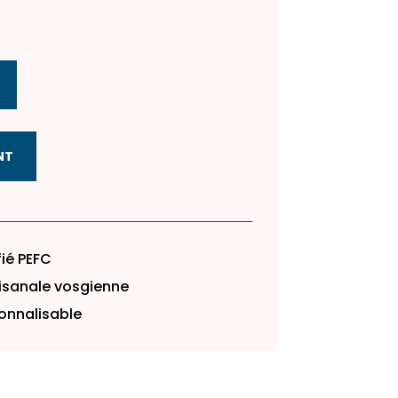
semble d’ustensiles de cuisine en bois – Naturel de l’Ar
NT
fié PEFC
tisanale vosgienne
onnalisable