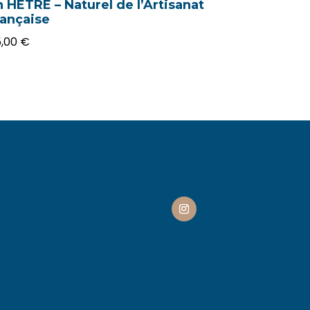
n HETRE – Naturel de l’Artisanat
rançaise
5,00
€