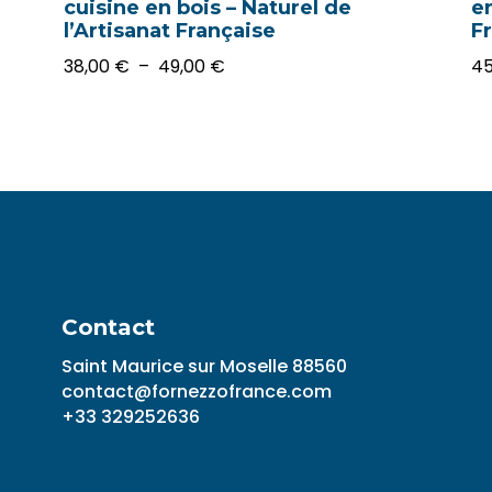
cuisine en bois – Naturel de
e
l’Artisanat Française
F
Plage
38,00
€
–
49,00
€
4
de
prix :
38,00 €
à
49,00 €
Contact
Saint Maurice sur Moselle 88560
contact@fornezzofrance.com
+33 329252636