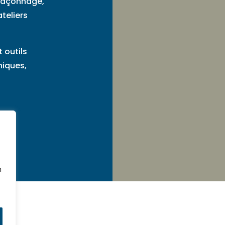
 façonnage,
teliers
 outils
niques,
n