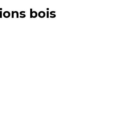
ions bois
entiques
s’achèvent par la réalisation de créations
 à sublimer le quotidien.
ncements ou pièces sur mesure : chacune
esse de la matière et incarne l’alliance
ue, solidité et respect de l’environnement.