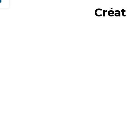
Créat
auth
Nos activités 
bois destinées
Mobilier, age
reflète la nobl
entre esthétiq