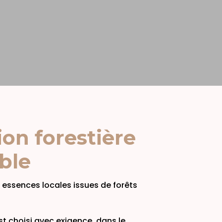
ion forestière
ble
essences locales issues de forêts
t choisi avec exigence, dans le